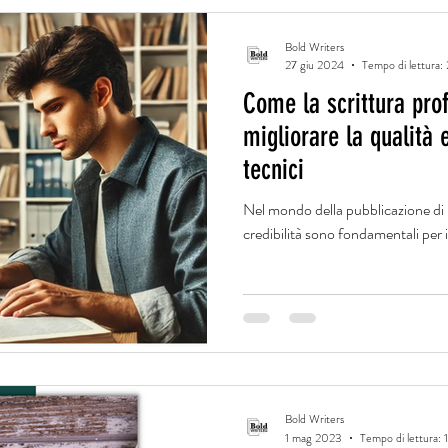
Bold Writers
27 giu 2024
Tempo di lettura:
Come la scrittura pro
migliorare la qualità e
tecnici
Nel mondo della pubblicazione di lib
credibilità sono fondamentali per 
Bold Writers
1 mag 2023
Tempo di lettura: 