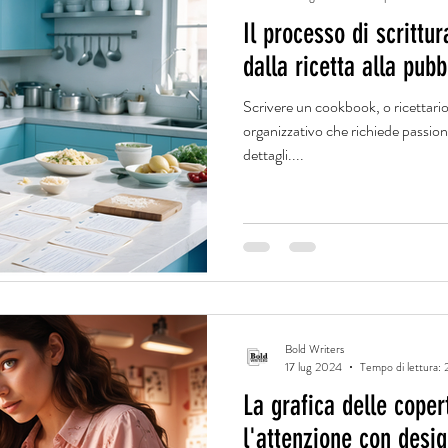
Il processo di scrittu
dalla ricetta alla pub
Scrivere un cookbook, o ricettario
organizzativo che richiede passion
dettagli....
Bold Writers
17 lug 2024
Tempo di lettura: 
La grafica delle coper
l'attenzione con desig