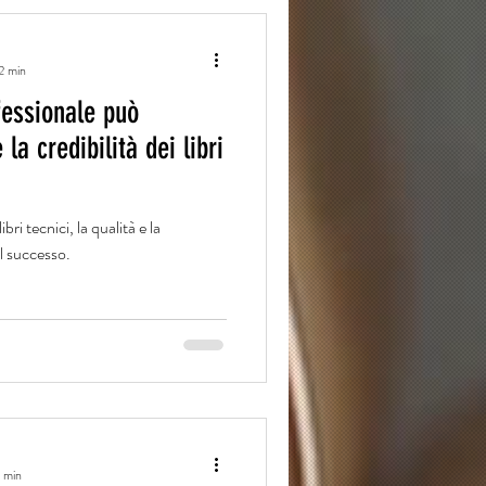
 2 min
fessionale può
 la credibilità dei libri
ri tecnici, la qualità e la
il successo.
1 min