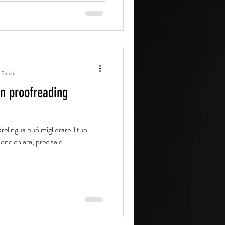
 2 min
un proofreading
elingua può migliorare il tuo
ne chiara, precisa e