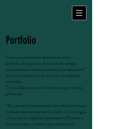
Portfolio
Ecco a te una sezione dedicata al nostro
portfolio, dove potrai valutare alcuni sample,
potrai valutare come scriviamo, la formattazione*
dei libri e vedere esempi di cover che abbiamo
realizzato.
Clicca sulla sezione che ti interessa per vedere
gli esempi.
*Alcune delle formattazioni che vedrai sono state
richieste espressamente dai clienti, ciò non toglie
che tu potrai scegliere impostazioni differenti e
personalizzate, contattaci per ottenere un