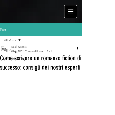
Post
All Posts
Bold Writers
All Posts
1 lug 2024
Tempo di lettura: 2 min
Come scrivere un romanzo fiction di
Self-publishing
successo: consigli dei nostri esperti