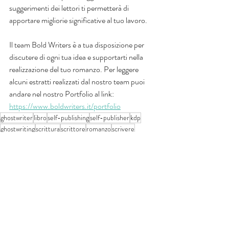
suggerimenti dei lettori ti permetterà di 
apportare migliorie significative al tuo lavoro.
Il team Bold Writers è a tua disposizione per 
discutere di ogni tua idea e supportarti nella 
realizzazione del tuo romanzo. Per leggere 
alcuni estratti realizzati dal nostro team puoi 
andare nel nostro Portfolio al link: 
https://www.boldwriters.it/portfolio
ghostwriter
libro
self-publishing
self-publisher
kdp
ghostwriting
scrittura
scrittore
romanzo
scrivere
scrittura creativa
fiction
Post recenti
Mostra tutti