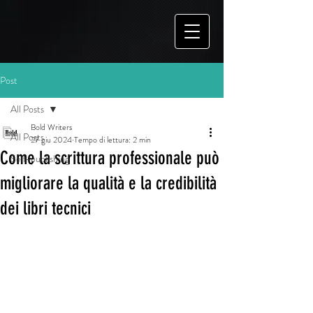
Post
All Posts
Bold Writers
All Posts
27 giu 2024
Tempo di lettura: 2 min
Come la scrittura professionale può
Self-publishing
migliorare la qualità e la credibilità
dei libri tecnici