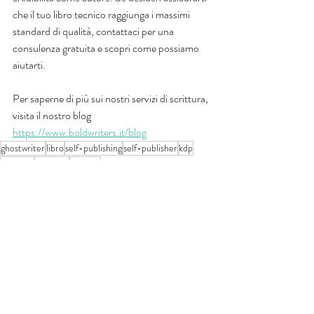
che il tuo libro tecnico raggiunga i massimi 
standard di qualità, contattaci per una 
consulenza gratuita e scopri come possiamo 
aiutarti.
Per saperne di più sui nostri servizi di scrittura, 
visita il nostro blog 
https://www.boldwriters.it/blog
ghostwriter
libro
self-publishing
self-publisher
kdp
scrittura
scrittore
Tecnico
Post recenti
Mostra tutti