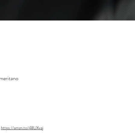
 meritano
https://amzn.to/48UXvaj