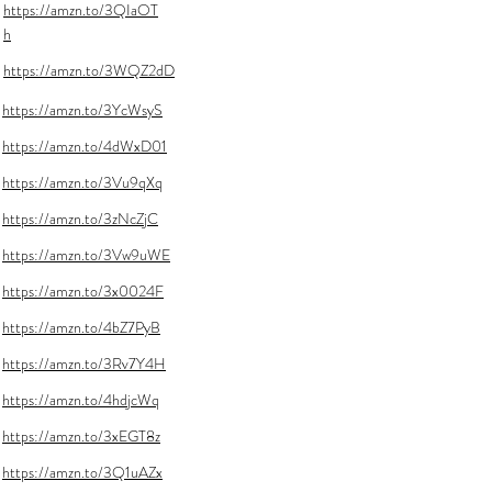
https://amzn.to/3QIaOT
h
https://amzn.to/3WQZ2dD
https://amzn.to/3YcWsyS
https://amzn.to/4dWxD01
https://amzn.to/3Vu9qXq
https://amzn.to/3zNcZjC
https://amzn.to/3Vw9uWE
https://amzn.to/3x0024F
https://amzn.to/4bZ7PyB
https://amzn.to/3Rv7Y4H
https://amzn.to/4hdjcWq
https://amzn.to/3xEGT8z
https://amzn.to/3Q1uAZx